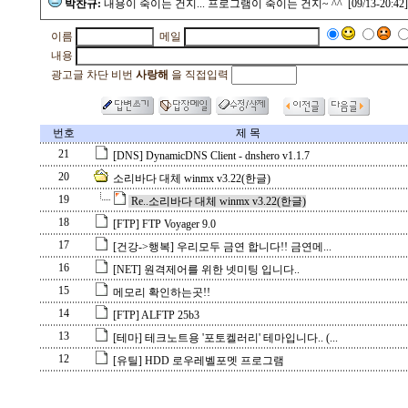
박찬규:
내용이 죽이는 건지... 프로그램이 죽이는 건지~ ^^ [09/13-20:42]
이름
메일
내용
광고글 차단 비번
사랑해
을 직접입력
번호
제 목
21
[DNS] DynamicDNS Client - dnshero v1.1.7
20
소리바다 대체 winmx v3.22(한글)
19
Re..소리바다 대체 winmx v3.22(한글)
18
[FTP] FTP Voyager 9.0
17
[건강->행복] 우리모두 금연 합니다!! 금연메...
16
[NET] 원격제어를 위한 넷미팅 입니다..
15
메모리 확인하는곳!!
14
[FTP] ALFTP 25b3
13
[테마] 테크노트용 '포토켈러리' 테마입니다.. (...
12
[유틸] HDD 로우레벨포멧 프로그램