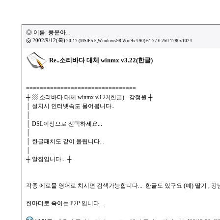
◎ 이름: 풍운아...
◎
2002/9/12(목)
20:17 (MSIE5.5,Windows98,Win9x4.90) 61.77.0.250 1280x1024
Re..소리바다 대체 winmx v3.22(한글)
================================
┼ ▨ 소리바다 대체 winmx v3.22(한글) - 강정원 ┼
│ 설치시 인터넷속도 물어봄니다..
│
│ DSL이상으로 선택하세요...
│
│ 한글패치도 같이 올립니다...
│
┼ 알집입니다... ┼
각종 에로물 영어로 치시면 검색가능합니다... 한글도 있구요 (예) 딸기 , 
한마디로 죽이는 P2P 입니다....