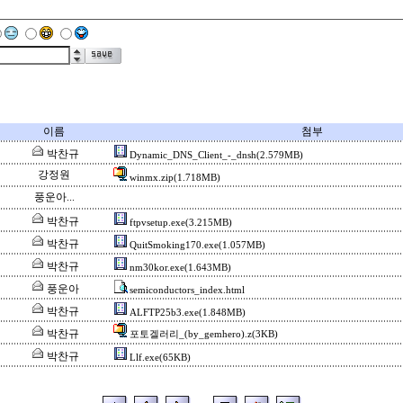
이름
첨부
박찬규
Dynamic_DNS_Client_-_dnsh(2.579MB)
강정원
winmx.zip(1.718MB)
풍운아...
박찬규
ftpvsetup.exe(3.215MB)
박찬규
QuitSmoking170.exe(1.057MB)
박찬규
nm30kor.exe(1.643MB)
풍운아
semiconductors_index.html
박찬규
ALFTP25b3.exe(1.848MB)
박찬규
포토겔러리_(by_gemhero).z(3KB)
박찬규
Llf.exe(65KB)