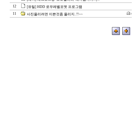
12
[유틸] HDD 로우레벨포멧 프로그램
11
사진올리려면 이쁜것좀 올리지..!!~~