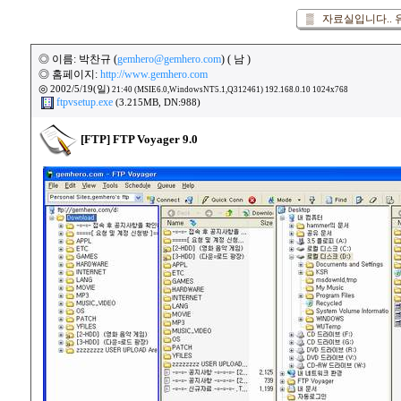
▒ 자료실입니다.. 
◎ 이름: 박찬규 (
gemhero@gemhero.com
) ( 남 )
◎ 홈페이지:
http://www.gemhero.com
◎
2002/5/19(일)
21:40 (MSIE6.0,WindowsNT5.1,Q312461) 192.168.0.10 1024x768
ftpvsetup.exe
(3.215MB, DN:988)
[FTP] FTP Voyager 9.0