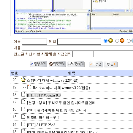
이름
메일
내용
광고글 차단 비번
사랑해
을 직접입력
번호
제 목
20
소리바다 대체 winmx v3.22(한글)
19
Re..소리바다 대체 winmx v3.22(한글)
18
[FTP] FTP Voyager 9.0
17
[건강->행복] 우리모두 금연 합니다!! 금연메...
16
[NET] 원격제어를 위한 넷미팅 입니다..
15
메모리 확인하는곳!!
14
[FTP] ALFTP 25b3
13
[테마] 테크노트용 '포토켈러리' 테마입니다.. (...