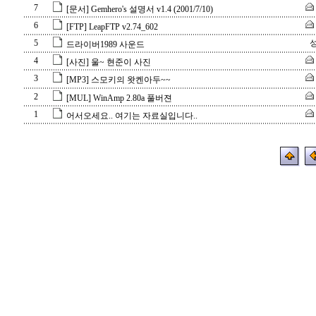
7
[문서] Gemhero's 설명서 v1.4 (2001/7/10)
6
[FTP] LeapFTP v2.74_602
5
드라이버1989 사운드
4
[사진] 울~ 현준이 사진
3
[MP3] 스모키의 왓켄아두~~
2
[MUL] WinAmp 2.80a 풀버젼
1
어서오세요.. 여기는 자료실입니다..