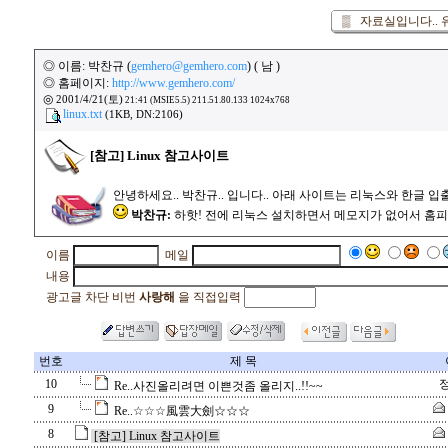
▒ 자료실입니다.. 
◎ 이름: 박찬규 (
gemhero@gemhero.com
) ( 남 )
◎ 홈페이지:
http://www.gemhero.com/
◎
2001/4/21(토)
21:41 (MSIE5.5) 211.51.80.133 1024x768
linux.txt
(1KB, DN:2106)
[참고] Linux 참고사이트
안녕하세요.. 박찬규.. 입니다.. 아래 사이트는 리눅스와 한글 
박찬규:
하핫! 전에 리눅스 설치하면서 메모지가 없어서 홈피에 남긴 
이름
메일
내용
광고글 차단 비번
사랑해
을 직접입력
번호
제 목
10
Re..사진올리려면 이쁜것좀 올리지..!!~~
9
Re..☆☆☆風雲大劍☆☆☆
8
[참고] Linux 참고사이트