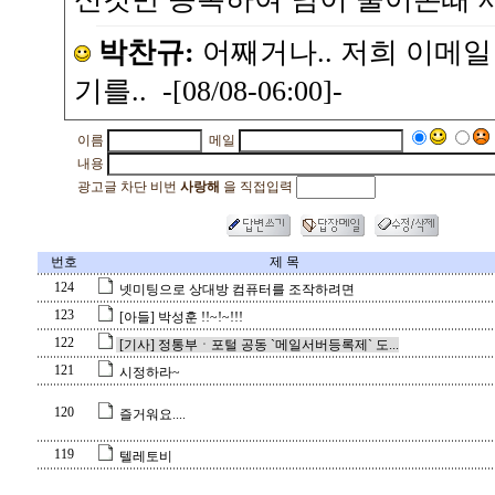
박찬규:
어째거나.. 저희 이메일
기를.. -[08/08-06:00]-
이름
메일
내용
광고글 차단 비번
사랑해
을 직접입력
번호
제 목
124
넷미팅으로 상대방 컴퓨터를 조작하려면
123
[아들] 박성훈 !!~!~!!!
122
[기사] 정통부ㆍ포털 공동 `메일서버등록제` 도...
121
시정하라~
120
즐거워요....
119
텔레토비