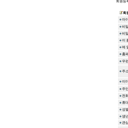
회원등록
회
아이
비밀
비밀
이 
메 
홈
우
주
이미
주
전
휴
성
생
관