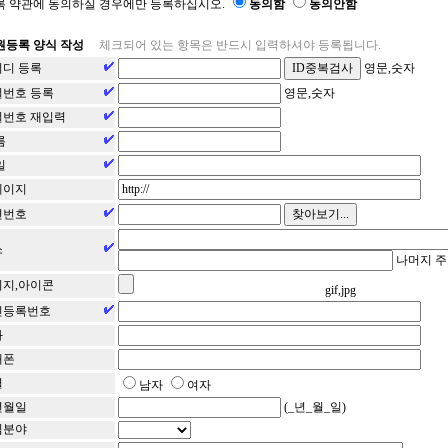
 약관에 동의하실 경우에만 등록하십시오.
동의함
동의안함
원등록 양식 작성
체크되어 있는 항목은 반드시 입력하셔야 등록됩니다.
디 등록
영문,숫자
번호 등록
영문,숫자
번호 재입력
름
일
페이지
편번호
소
나머지 주
지,아이콘
gif,jpg
민등록번호
화
대폰
별
남자
여자
년월일
(_년_월_일)
심분야